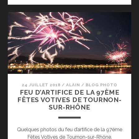
PONT
ROUTIER
GUSTAVE
TOURSIER
24 JUILLET 2018
/
ALAIN
/
BLOG PHOTO
FEU D’ARTIFICE DE LA 97ÈME
FÊTES VOTIVES DE TOURNON-
SUR-RHÔNE
Quelques photos du feu d’artifice de la 97ème
Fêtes Votives de Tournon-sur-Rhône.