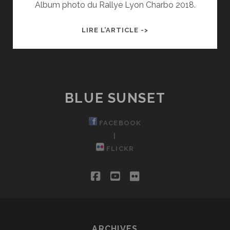
Album photo du Rallye Lyon Charbo 2018.
70ÈME
LIRE L’ARTICLE ->
RALLYE
LYON
CHARBONNIÈRES
RHÔNE
BLUE SUNSET
FACEBOOK
|
FLICKR
facebook
youtube
flickr
ARCHIVES