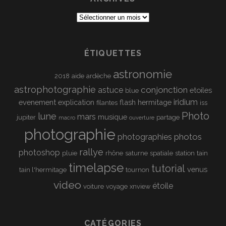
Archives
ÉTIQUETTES
astronomie
2018
aide
ardèche
astrophotographie
conjonction
astuce
etoiles
blue
iridium
evenement
explication
flash
hermitage
filantes
iss
Photo
lune
mars
musique
jupiter
partage
macro
ouverture
photographie
photos
photographies
rallye
photoshop
pluie
rhône
saturne
spatiale
station
tain
timelapse
tutorial
venus
tain l'hermitage
tournon
video
étoile
voiture
voyage
xnview
CATÉGORIES