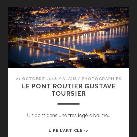
21 OCTOBRE 2018
/
ALAIN
/
PHOTOGRAPHIES
LE PONT ROUTIER GUSTAVE
TOURSIER
Un pont dans une très légère brume…
LE
LIRE L’ARTICLE ->