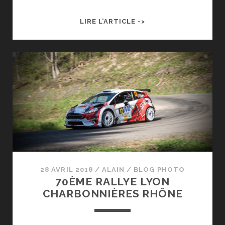
FEU
LIRE L’ARTICLE ->
D’ARTIFICE
DE
LA
97ÈME
FÊTES
VOTIVES
DE
TOURNON-
SUR-
RHÔNE
28 AVRIL 2018
/
ALAIN
/
BLOG PHOTO
70ÈME RALLYE LYON
CHARBONNIÈRES RHÔNE