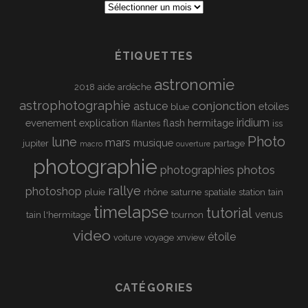
Archives
ÉTIQUETTES
astronomie
2018
aide
ardèche
astrophotographie
conjonction
astuce
etoiles
blue
iridium
evenement
explication
flash
hermitage
filantes
iss
Photo
lune
mars
musique
jupiter
partage
macro
ouverture
photographie
photos
photographies
rallye
photoshop
pluie
rhône
saturne
spatiale
station
tain
timelapse
tutorial
venus
tain l'hermitage
tournon
video
étoile
voiture
voyage
xnview
CATÉGORIES