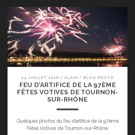
24 JUILLET 2018
/
ALAIN
/
BLOG PHOTO
FEU D’ARTIFICE DE LA 97ÈME
FÊTES VOTIVES DE TOURNON-
SUR-RHÔNE
Quelques photos du feu d’artifice de la 97ème
Fêtes Votives de Tournon-sur-Rhône.