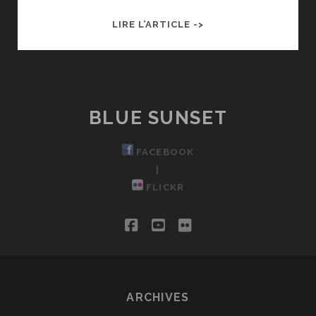
FLASHS
LIRE L’ARTICLE ->
D’IRIDIUM
45
ET
32
BLUE SUNSET
FACEBOOK
|
FLICKR
facebook
youtube
flickr
ARCHIVES