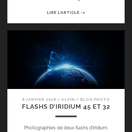
L’ISS
LIRE L’ARTICLE ->
À
TAIN
L’HERMITAGE
CITY
8 JANVIER 2018
/
ALAIN
/
BLOG PHOTO
FLASHS D’IRIDIUM 45 ET 32
Photographies de deux flashs d’Iridium.