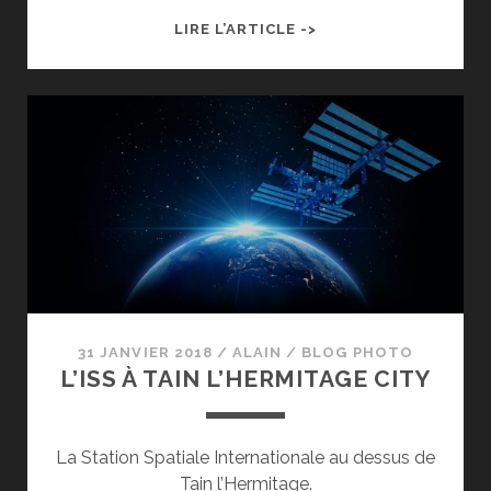
FEU
LIRE L’ARTICLE ->
D’ARTIFICE
DE
LA
97ÈME
FÊTES
VOTIVES
DE
TOURNON-
SUR-
RHÔNE
31 JANVIER 2018
/
ALAIN
/
BLOG PHOTO
L’ISS À TAIN L’HERMITAGE CITY
La Station Spatiale Internationale au dessus de
Tain l’Hermitage.