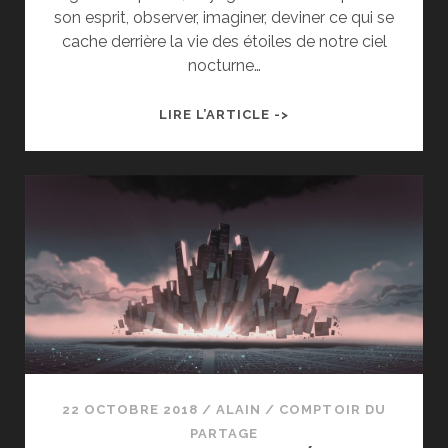
son esprit, observer, imaginer, deviner ce qui se
cache derrière la vie des étoiles de notre ciel
nocturne…
LES
LIRE L’ARTICLE ->
PLUS
BELLES
VIDÉOS
DU
NET
#5
22 OCTOBRE 2018
/
ALAIN
/
COMPTOIR DU
PARTAGE