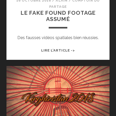
16 OCTOBRE 2018
/
ALAIN
/
COMPTOIR DU
PARTAGE
LE FAKE FOUND FOOTAGE
ASSUMÉ
Des fausses vidéos spatiales bien réussies.
LE
LIRE L’ARTICLE ->
FAKE
FOUND
FOOTAGE
ASSUMÉ