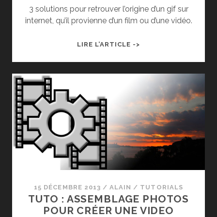
3 solutions pour retrouver l’origine d’un gif sur
internet, qu’il provienne d’un film ou d’une vidéo.
ASTUCE
LIRE L’ARTICLE ->
:
RETROUVER
UNE
VIDÉO
DEPUIS
UN
GIF
ANIMÉ
15 DÉCEMBRE 2013
/
ALAIN
/
TUTORIALS
TUTO : ASSEMBLAGE PHOTOS
POUR CRÉER UNE VIDEO