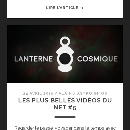
OBSERVER
LIRE L’ARTICLE ->
LA
STATION
SPATIALE
INTERNATIONALE
À
L’ŒIL
NU
AVEC
VISITE
GUIDÉE
24 AVRIL 2019
/
ALAIN
/
ASTRO'INFOS
LES PLUS BELLES VIDÉOS DU
NET #5
Regarder le passé, voyager dans le temps avec