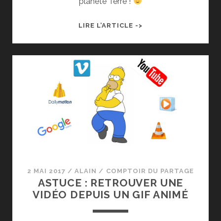
planète Terre !
LES
LIRE L’ARTICLE ->
PLUS
BELLES
VIDÉOS
DU
NET
#2
2 MAI 2017
/
ALAIN
/
COMPTOIR DU PARTAGE
ASTUCE : RETROUVER UNE
VIDÉO DEPUIS UN GIF ANIMÉ