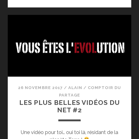
À
LA
VITESSE
DE
LA
LUMIÈRE
26 NOVEMBRE 2017
/
ALAIN
/
COMPTOIR DU
PARTAGE
LES PLUS BELLES VIDÉOS DU
NET #2
Une vidéo pour toi… oui toi là, résidant de la