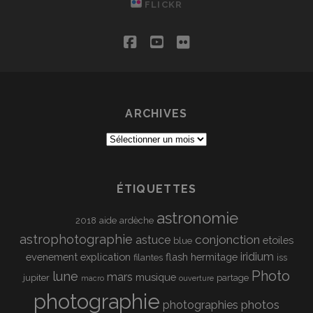
FLICKR
facebook
youtube
flickr
ARCHIVES
Archives
ÉTIQUETTES
astronomie
2018
aide
ardèche
astrophotographie
conjonction
astuce
etoiles
blue
iridium
evenement
explication
flash
hermitage
filantes
iss
Photo
lune
mars
musique
jupiter
partage
macro
ouverture
photographie
photos
photographies