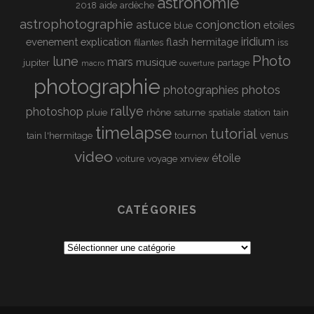
astronomie
2018
aide
ardèche
astrophotographie
conjonction
astuce
etoiles
blue
iridium
evenement
explication
flash
hermitage
filantes
iss
Photo
lune
mars
musique
jupiter
partage
macro
ouverture
photographie
photos
photographies
rallye
photoshop
pluie
rhône
saturne
spatiale
station
tain
timelapse
tutorial
venus
tain l'hermitage
tournon
video
étoile
voiture
voyage
xnview
CATÉGORIES
Catégories