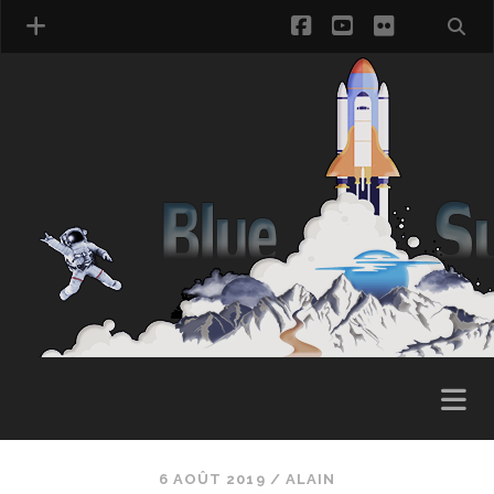
facebook
youtube
flickr
6 AOÛT 2019 /
ALAIN