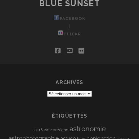
BLUE SUNSET
FACEBOOK
|
FLICKR
facebook
youtube
flickr
ARCHIVES
Archives
ÉTIQUETTES
astronomie
2018
aide
ardèche
astrophotographie
conjonction
astuce
etoiles
blue