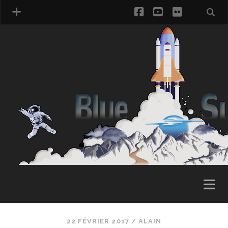
facebook
youtube
flickr
22 FÉVRIER 2017 /
ALAIN